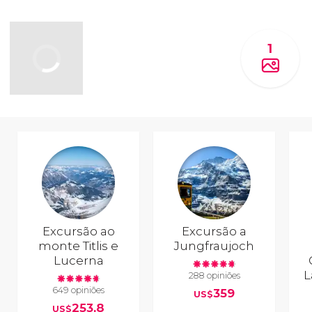
1
Excursão ao
Excursão a
monte Titlis e
Jungfraujoch
Lucerna
L
288 opiniões
649 opiniões
359
US$
253,8
US$