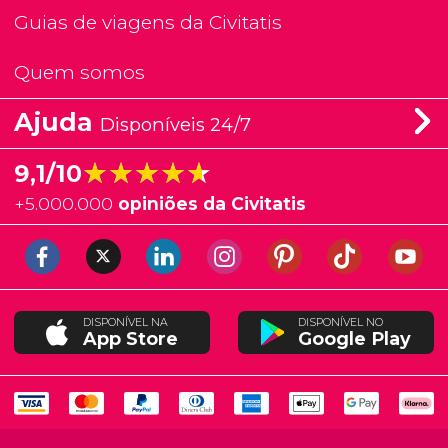
Guias de viagens da Civitatis
Quem somos
Ajuda
Disponíveis 24/7
★★★★★
★★★★★
9,1/10
+
5.000.000
opiniões da Civitatis
DISPONÍVEL NA
DISPONÍVEL NO
App Store
Google Play