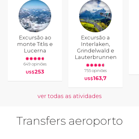
Excursão ao
Excursão a
monte Titlis e
Interlaken,
Lucerna
Grindelwald e
Lauterbrunnen
649 opiniões
755 opiniões
253
US$
163,7
US$
ver todas as atividades
Transfers aeroporto