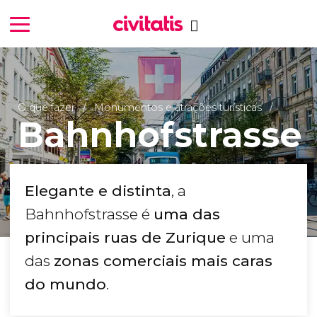
O que fazer
Monumentos e atrações turísticas
Bahnhofstrasse
Elegante e distinta
, a
Bahnhofstrasse é
uma das
principais ruas de Zurique
e uma
das
zonas comerciais mais caras
do mundo
.