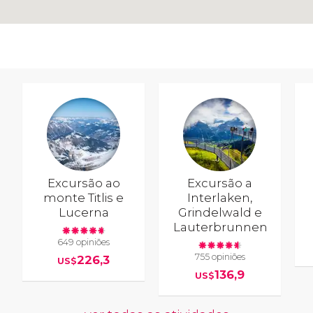
Excursão ao
Excursão a
monte Titlis e
Interlaken,
Lucerna
Grindelwald e
Lauterbrunnen
649 opiniões
755 opiniões
226,3
US$
136,9
US$