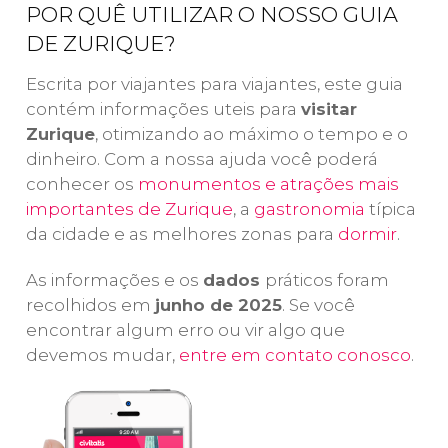
POR QUÊ UTILIZAR O NOSSO GUIA
de
de belas
Lauterbrunnen
,
vi
DE ZURIQUE?
paisagens,
descobriremos
il
nesta
excursão
essas
três
Escrita por viajantes para viajantes, este guia
ôn
ao monte Titlis
pitorescas
contém informações uteis para
visitar
ba
saindo de
localidades
Zurique
, otimizando ao máximo o tempo e o
e 
Zurique. Uma
alpinas,
dinheiro. Com a nossa ajuda você poderá
ma
experiência
famosas por
conhecer os
monumentos e atrações mais
m
única que você
suas
pa
importantes de Zurique
, a
gastronomia
típica
não pode
montanhas e
da cidade e as melhores zonas para
dormir
.
perder!
lagoas
.
As informações e os
dados
práticos foram
recolhidos em
junho de 2025
. Se você
encontrar algum erro ou vir algo que
devemos mudar,
entre em contato conosco
.