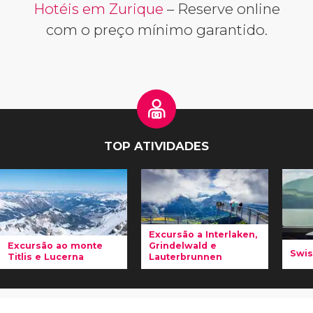
Hotéis em Zurique
– Reserve online
com o preço mínimo garantido.
TOP ATIVIDADES
Excursão a Interlaken,
Excursão ao monte
Grindelwald e
Swis
Titlis e Lucerna
Lauterbrunnen
C
Conheceremos
Nesta
excursão
Tr
a
Suíça mais
a Interlaken,
vo
alpina
, repleta
Grindelwald e